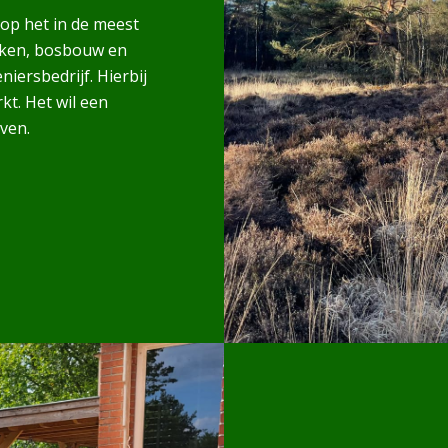
 op het in de meest
rken, bosbouw en
iersbedrijf. Hierbij
kt. Het wil een
jven.