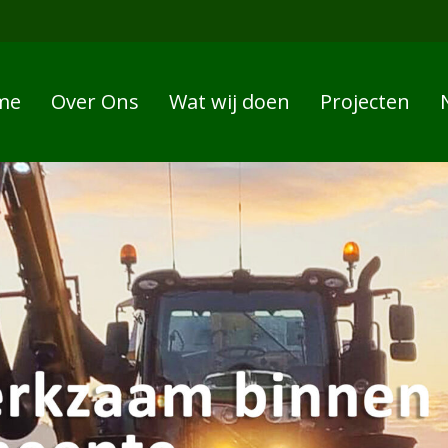
me
Over Ons
Wat wij doen
Projecten