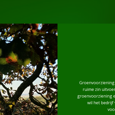
Groenvoorziening A
ruime zin uitvo
groenvoorziening en
wil het bedrij
voor