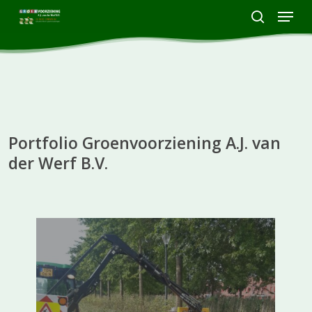
Skip
Menu
to
search
Close
main
Menu
content
Portfolio Groenvoorziening A.J. van
der Werf B.V.