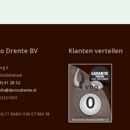
o Drente BV
Klanten vertellen
eg 6
Stadskanaal
9) 61 28 52
nfo@deroodrente.nl
2331993
NL11 RABO 036 07 984 38