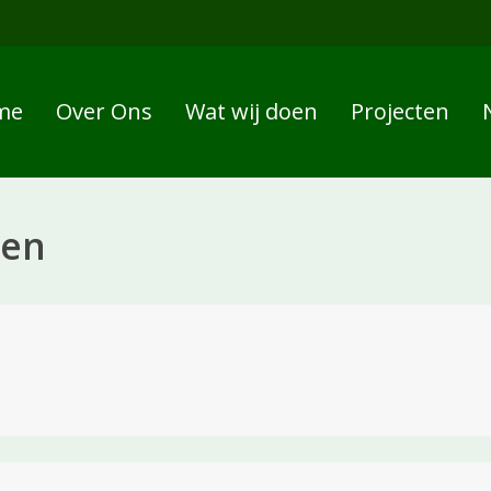
me
Over Ons
Wat wij doen
Projecten
den