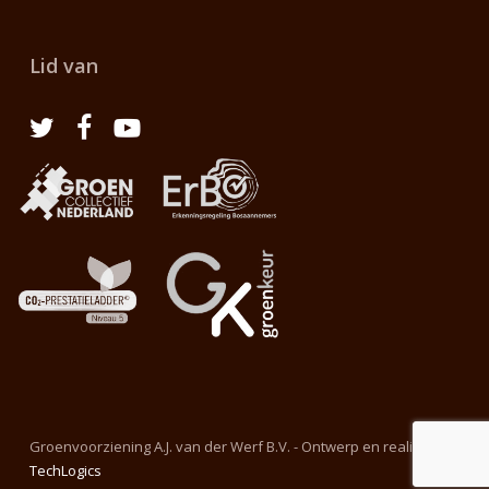
Lid van
Groenvoorziening A.J. van der Werf B.V. - Ontwerp en realisatie
TechLogics