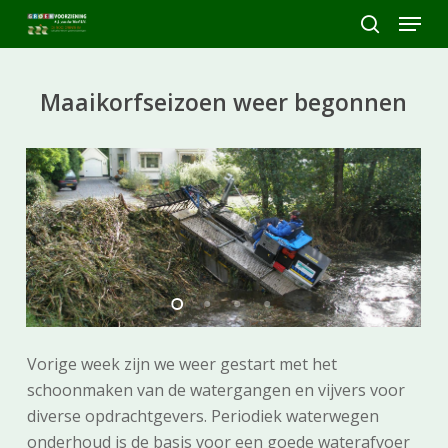
Skip
Menu
to
search
Close
main
Menu
content
Maaikorfseizoen weer begonnen
Vorige week zijn we weer gestart met het
schoonmaken van de watergangen en vijvers voor
diverse opdrachtgevers. Periodiek waterwegen
onderhoud is de basis voor een goede waterafvoer