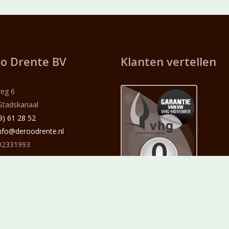
o Drente BV
Klanten vertellen
eg 6
Stadskanaal
9) 61 28 52
nfo@deroodrente.nl
2331993
NL11 RABO 036 07 984 38
satie
TechLogics