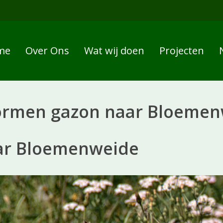
me
Over Ons
Wat wij doen
Projecten
rmen gazon naar Bloemen
ar Bloemenweide