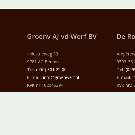
Groenv AJ vd Werf
BV
De Ro
Industrieweg 33
Ampèrew
9781 AC Bedum
9503 GS 
Tel:
(050) 301 25 00
Tel:
(059
E-mail:
info@groenwerf.nl
E-mail:
i
KvK nr.:
02046294
KvK nr.:
0
Banknr:
NL50 RABO 012 16 633 45
Banknr:
Algemene Voorwaarden
Groenvoorziening A.J. van der Werf B.V. - Ontwerp en reali