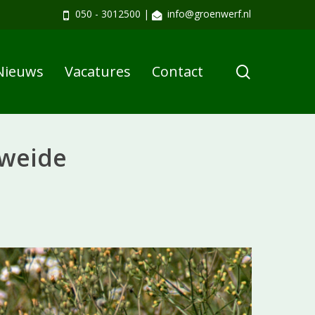
050 - 3012500
|
info@groenwerf.nl
search
Nieuws
Vacatures
Contact
weide