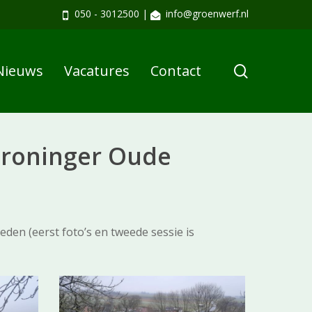
050 - 3012500
|
info@groenwerf.nl
search
Nieuws
Vacatures
Contact
Groninger Oude
den (eerst foto’s en tweede sessie is
4