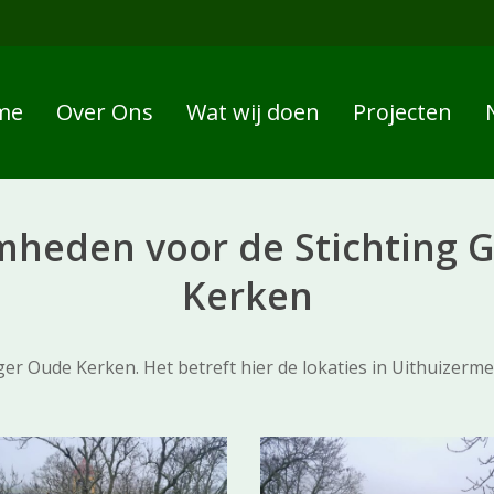
me
Over Ons
Wat wij doen
Projecten
heden voor de Stichting 
Kerken
 Oude Kerken. Het betreft hier de lokaties in Uithuizermee
3