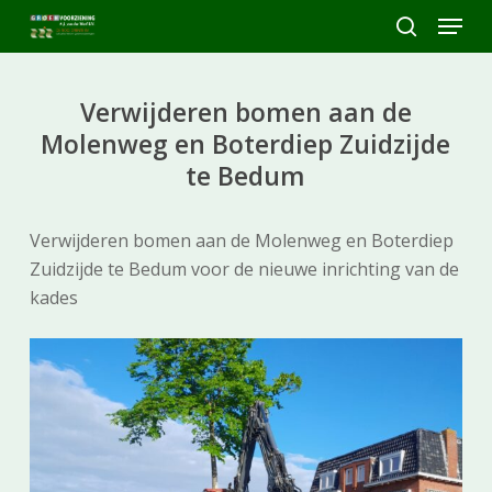
Skip
Menu
to
search
Close
main
Menu
content
Verwijderen bomen aan de
Molenweg en Boterdiep Zuidzijde
te Bedum
Verwijderen bomen aan de Molenweg en Boterdiep
Zuidzijde te Bedum voor de nieuwe inrichting van de
kades