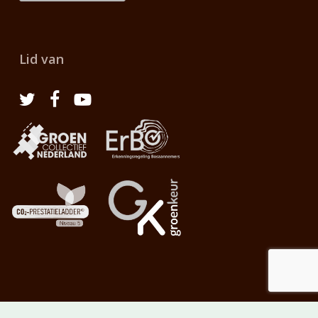
Lid van
Groenvoorziening A.J. van der Werf B.V. - Ontwerp en realisatie