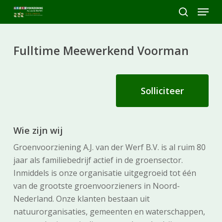
Skip
Menu
to
search
Close
main
Menu
content
Fulltime Meewerkend Voorman
Solliciteer
Wie zijn wij
Groenvoorziening A.J. van der Werf B.V. is al ruim 80
jaar als familiebedrijf actief in de groensector.
Inmiddels is onze organisatie uitgegroeid tot één
van de grootste groenvoorzieners in Noord-
Nederland. Onze klanten bestaan uit
natuurorganisaties, gemeenten en waterschappen,