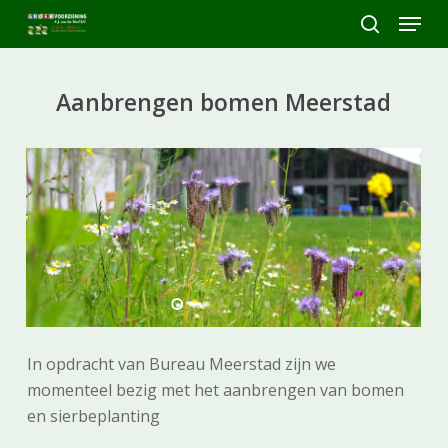
Skip
Menu
to
search
Close
main
Menu
content
Aanbrengen bomen Meerstad
In opdracht van Bureau Meerstad zijn we
momenteel bezig met het aanbrengen van bomen
en sierbeplanting