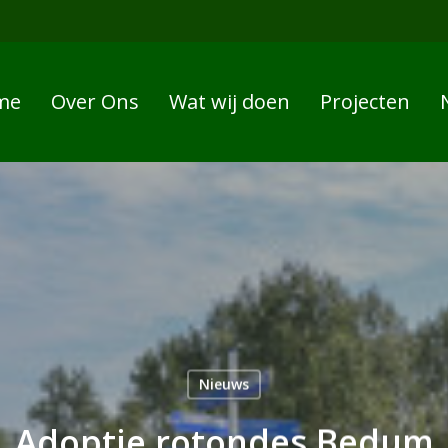
me
Over Ons
Wat wij doen
Projecten
Nieuws
Adoptie rotondes Bedum