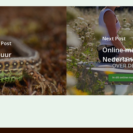
Next Post
 Post
Online ma
tuur
Nederlan