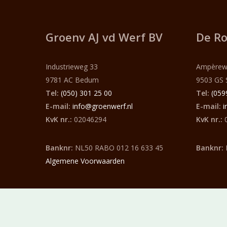
Groenv AJ vd Werf
BV
De Ro
Industrieweg 33
Ampèrew
9781 AC Bedum
9503 GS 
Tel:
(050) 301 25 00
Tel:
(059
E-mail:
info@groenwerf.nl
E-mail:
i
KvK nr.:
02046294
KvK nr.:
0
Banknr:
NL50 RABO 012 16 633 45
Banknr:
Algemene Voorwaarden
Groenvoorziening A.J. van der Werf B.V. - Ontwerp en reali