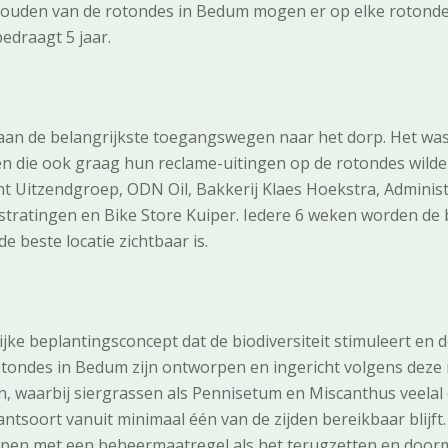
houden van de rotondes in Bedum mogen er op elke rotonde
edraagt 5 jaar.
aan de belangrijkste toegangswegen naar het dorp. Het w
en die ook graag hun reclame-uitingen op de rotondes wilde
t Uitzendgroep, ODN Oil, Bakkerij Klaes Hoekstra, Adminis
stratingen en Bike Store Kuiper. Iedere 6 weken worden de
e beste locatie zichtbaar is.
ijke beplantingsconcept dat de biodiversiteit stimuleert en 
ondes in Bedum zijn ontworpen en ingericht volgens deze r
en, waarbij siergrassen als Pennisetum en Miscanthus veela
lantsoort vanuit minimaal één van de zijden bereikbaar blijft.
rijpen met een beheermaatregel als het terugzetten en door