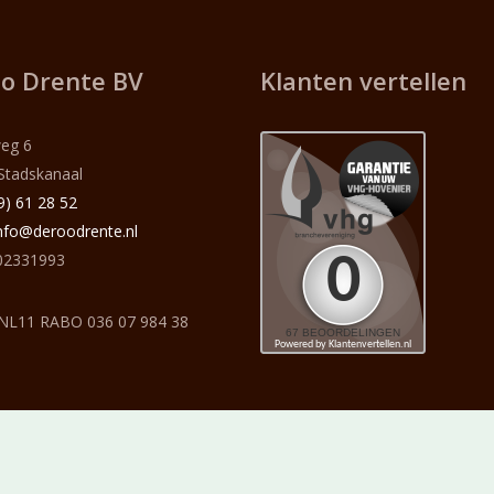
o Drente BV
Klanten vertellen
eg 6
Stadskanaal
9) 61 28 52
nfo@deroodrente.nl
2331993
NL11 RABO 036 07 984 38
satie
TechLogics
trots ambassadeur van
beleefbedum.nl