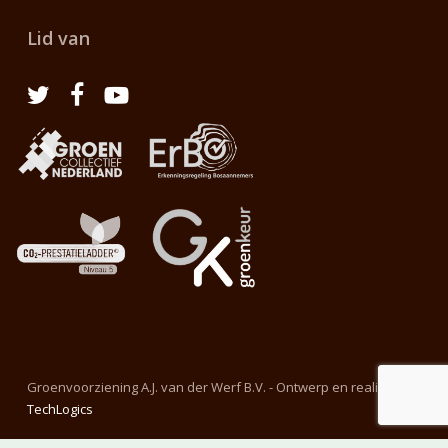
Lid van
Groenvoorziening A.J. van der Werf B.V. - Ontwerp en realisatie
TechLogics