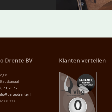
o Drente BV
Klanten vertellen
eg 6
Stadskanaal
9) 61 28 52
nfo@deroodrente.nl
2331993