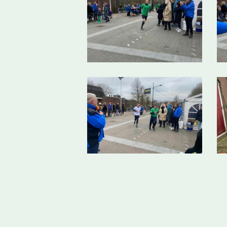
425541785_7299766033416931_41748097136253521
4