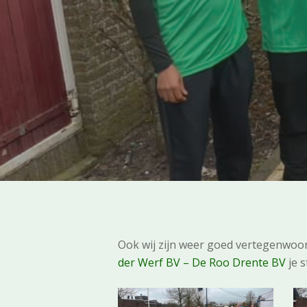
Ook wij zijn weer goed vertegenwoo
der Werf BV – De Roo Drente BV
je s
425000659_7299766243416910_73801593332463805
4