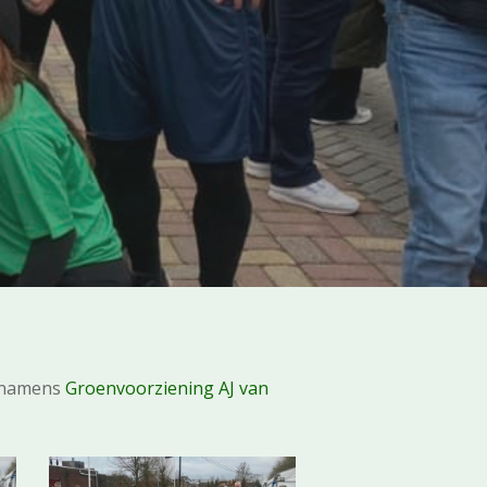
e namens
Groenvoorziening AJ van
5632517394872_n
425519878_7299765853416949_5196286420540000112_n