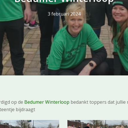
3 februari 2024
rdigd op de
Bedumer Winterloop
bedankt toppers dat julli
teentje bijdraagt
40_n
25035451_7299765883416946_7580419650594238192_n
425496701_7299766530083548_297050