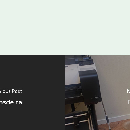
vious Post
N
msdelta