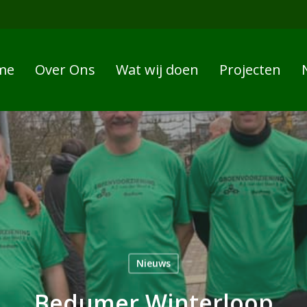
me
Over Ons
Wat wij doen
Projecten
Nieuws
Bedumer Winterloop