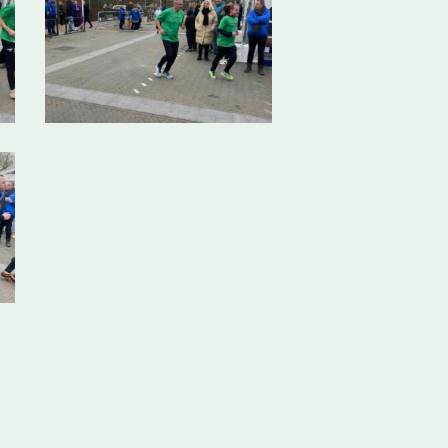
3501887195086_n