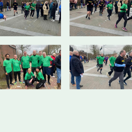
80_n
25584169_7299765106750357_823408789070763876_n
425893099_7299766276750240_262244