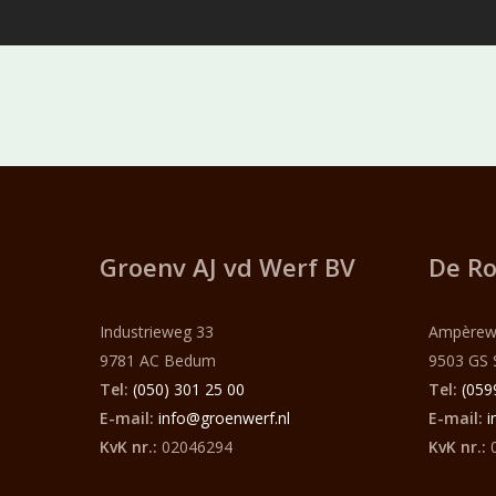
Groenv AJ vd Werf
BV
De Ro
Industrieweg 33
Ampèrew
9781 AC Bedum
9503 GS 
Tel:
(050) 301 25 00
Tel:
(059
E-mail:
info@groenwerf.nl
E-mail:
i
KvK nr.:
02046294
KvK nr.:
0