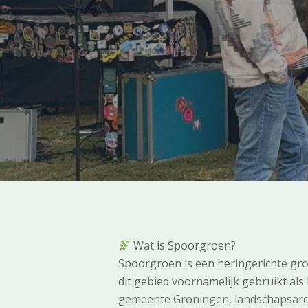
Wat is Spoorgroen?
Spoorgroen is een heringerichte gro
dit gebied voornamelijk gebruikt al
gemeente Groningen, landschapsarch