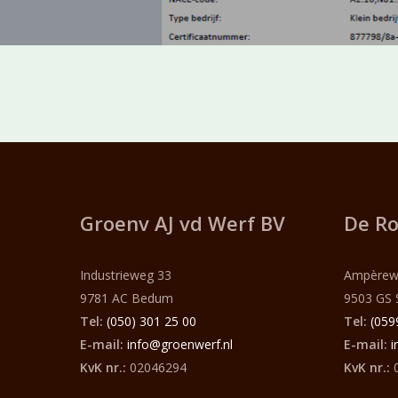
Groenv AJ vd Werf
BV
De Ro
Industrieweg 33
Ampèrew
9781 AC Bedum
9503 GS 
Tel:
(050) 301 25 00
Tel:
(059
E-mail:
info@groenwerf.nl
E-mail:
i
KvK nr.:
02046294
KvK nr.:
0