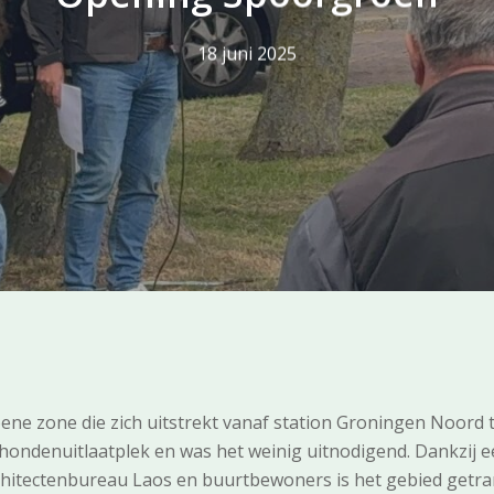
18 juni 2025
ene zone die zich uitstrekt vanaf station Groningen Noord
s hondenuitlaatplek en was het weinig uitnodigend. Dankzij 
itectenbureau Laos en buurtbewoners is het gebied getra