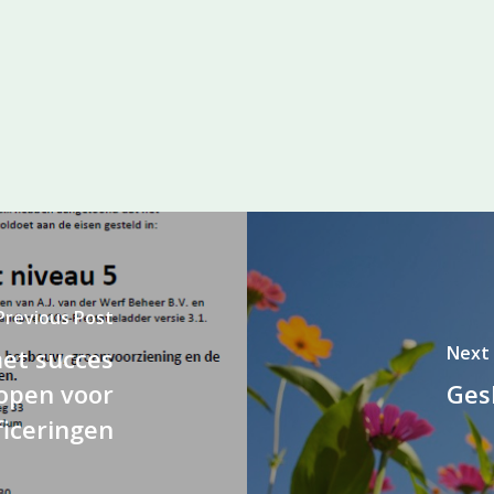
Previous Post
Next
et succes
lopen voor
Ges
ficeringen