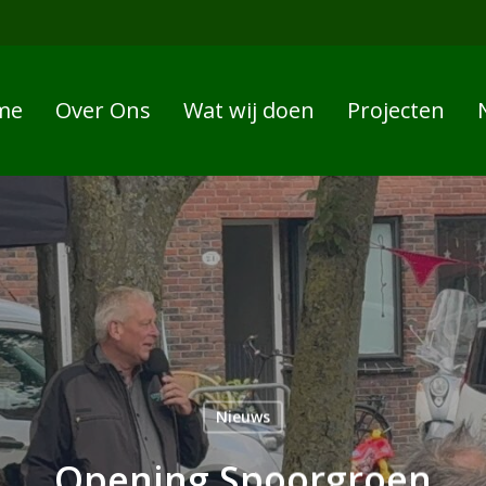
me
Over Ons
Wat wij doen
Projecten
Nieuws
Opening Spoorgroen