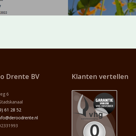
o Drente BV
Klanten vertellen
eg 6
Stadskanaal
9) 61 28 52
nfo@deroodrente.nl
2331993