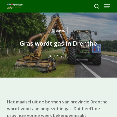
Skip
Menu
to
search
Close
main
Menu
content
Nieuws
Gras wordt gas in Drenthe
26 juni 2015
Het maaisel uit de bermen van provincie Drenthe
wordt voortaan omgezet in gas. Dat heeft de
provincie vorige week bekendgemaakt.