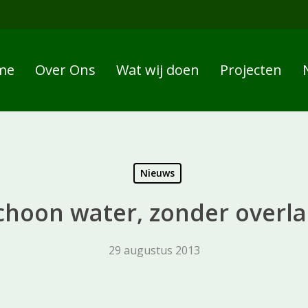
me
Over Ons
Wat wij doen
Projecten
Nieuws
choon water, zonder overla
29 augustus 2013