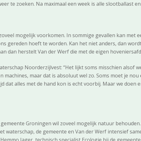
weer te zoeken. Na maximaal een week is alle slootballast e
oveel mogelijk voorkomen. In sommige gevallen kan met 
s gereden hoeft te worden. Kan het niet anders, dan wordt 
n dan herstelt Van der Werf die met de eigen hoveniersafde
aterschap Noorderzijlvest: “Het lijkt soms misschien alsof w
n machines, maar dat is absoluut wel zo. Soms moet je no
jd dat alles met de hand kon is echt voorbij. Maar we doen e
 gemeente Groningen wil zoveel mogelijk natuur behouden. 
t waterschap, de gemeente en Van der Werf intensief same
Hemmo Jager, technisch specialist Ecologie bij de gemeen