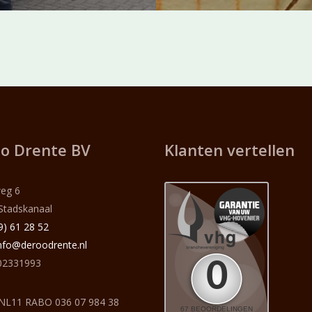
o Drente BV
Klanten vertellen
eg 6
Stadskanaal
9) 61 28 52
nfo@deroodrente.nl
2331993
NL11 RABO 036 07 984 38