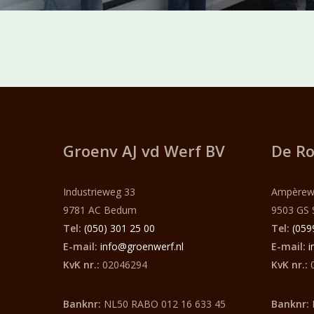
Groenv AJ vd Werf
BV
De Ro
Industrieweg 33
Ampèrew
9781 AC Bedum
9503 GS 
Tel:
(050) 301 25 00
Tel:
(059
E-mail:
info@groenwerf.nl
E-mail:
i
KvK nr.:
02046294
KvK nr.:
0
Banknr:
NL50 RABO 012 16 633 45
Banknr: