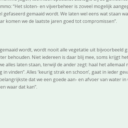
mmo: “Het sloten- en vijverbeheer is zoveel mogelijk aangep
el gefaseerd gemaaid wordt. We laten wel eens wat staan waa
aar komen we de laatste jaren goed tot compromissen”.
maaid wordt, wordt nooit alle vegetatie uit bijvoorbeeld gro
ter behouden. Niet iedereen is daar blij mee, soms krijgt he
we alles laten staan, terwijl de ander zegt: haal het allemaa
 vinden”. Alles ‘keurig strak en schoon’, gaat in ieder geval
erbelangrijkste dat we een goede aan- en afvoer van water 
en waar dat kan”.