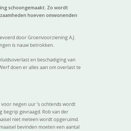
ving schoongemaakt. Zo wordt
werkzaamheden hoeven omwonenden
voerd door Groenvoorziening A.J.
ingen is nauw betrokken.
luidsoverlast en beschadiging van
erf doen er alles aan om overlast te
r voor negen uur ’s ochtends wordt
ig begrip gevraagd. Rob van der
aaisel niet meteen wordt opgeruimd.
t maaisel bevinden moeten een aantal