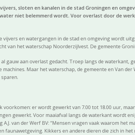
ijvers, sloten en kanalen in de stad Groningen en omge
n water niet belemmerd wordt. Voor overlast door de 
ijvers en watergangen in de stad en omgeving wordt uitge
acht van het waterschap Noorderzijlvest. De gemeente Gron
l gauw aan overlast gedacht. Troep langs de waterkant, ge
 machines. Maar het waterschap, de gemeente en Van der W
 sparen.
jk voorkomen: er wordt gewerkt van 7.00 tot 18.00 uur, maa
ingen gewerkt. Voor maaiafval langs de waterkant wordt en
g A.J. van der Werf BV: “Mensen vragen vaak waarom het m
en faunawetgeving. Kikkers en andere dieren die zich in he