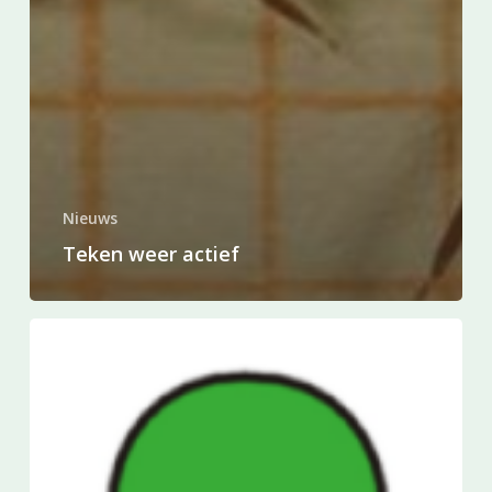
Nieuws
Teken weer actief
Samenwerking
Fivelingo
breidt
zich
uit